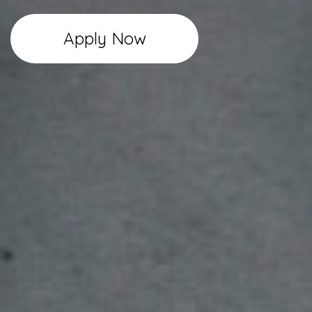
Apply Now